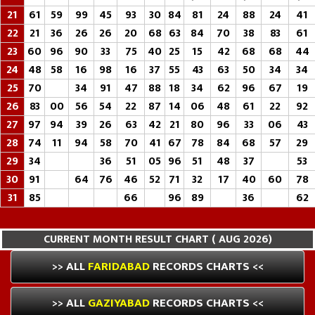
21
61
59
99
45
93
30
84
81
24
88
24
41
22
21
36
26
26
20
68
63
84
70
38
83
61
23
60
96
90
33
75
40
25
15
42
68
68
44
24
48
58
16
98
16
37
55
43
63
50
34
34
25
70
34
91
47
88
18
34
62
96
67
19
26
83
00
56
54
22
87
14
06
48
61
22
92
27
97
94
39
26
63
42
21
80
96
33
06
43
28
74
11
94
58
70
41
67
78
84
68
57
29
29
34
36
51
05
96
51
48
37
53
30
91
64
76
46
52
71
32
17
40
60
78
31
85
66
96
89
36
62
CURRENT MONTH RESULT CHART ( AUG 2026)
>> ALL
FARIDABAD
RECORDS CHARTS <<
>> ALL
GAZIYABAD
RECORDS CHARTS <<