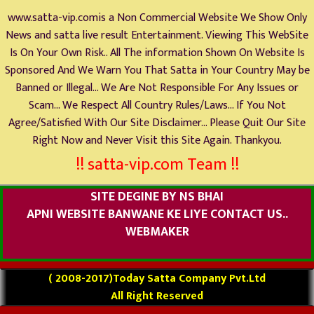
www.satta-vip.comis a Non Commercial Website We Show Only
News and satta live result Entertainment. Viewing This WebSite
Is On Your Own Risk.. All The information Shown On Website Is
Sponsored And We Warn You That Satta in Your Country May be
Banned or Illegal... We Are Not Responsible For Any Issues or
Scam... We Respect All Country Rules/Laws... If You Not
Agree/Satisfied With Our Site Disclaimer... Please Quit Our Site
Right Now and Never Visit this Site Again. Thankyou.
!! satta-vip.com Team !!
SITE DEGINE BY NS BHAI
APNI WEBSITE BANWANE KE LIYE CONTACT US..
WEBMAKER
( 2008-2017)Today Satta Company Pvt.Ltd
All Right Reserved