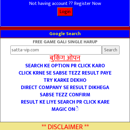
Not having account ?? Register Now
Google Search
FREE GAME GALI SINGLE HARUP
बुकिंग ओपन
SEARCH KE OPTION PR CLICK KARO
CLICK KRNE SE SABSE TEZZ RESULT PAYE
TRY KARKE DEKHO
DIRECT COMPANY SE RESULT DIKHEGA
SABSE TEZZ CONFIRM
RESULT KE LIYE SEARCH PR CLICK KARE
MAGIC ONे
** DISCLAIMER **