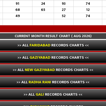
91
24
93
74
68
65
27
12
49
52
74
CURRENT MONTH RESULT CHART ( AUG 2026)
>> ALL
FARIDABAD
RECORDS CHARTS <<
>> ALL
GAZIYABAD
RECORDS CHARTS <<
>> ALL
NEW GAZIYABAD
RECORDS CHARTS <<
>> ALL
RADHA RANI
RECORDS CHARTS <<
>> ALL
GALI
RECORDS CHARTS <<