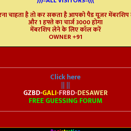
)))=ALL VISITORS=(((
करना चाहता है तो कर सकता है आपको पैड यूजर मेंबरशिप ल
और 1 हफ्ते का चार्ज 3000 होगा
मेंबरशिप लेने के लिए कॉल करें
OWNER +91
Click here
|| ||
GZBD-
GALI-
FRBD-
DESAWER
FREE GUESSING FORUM