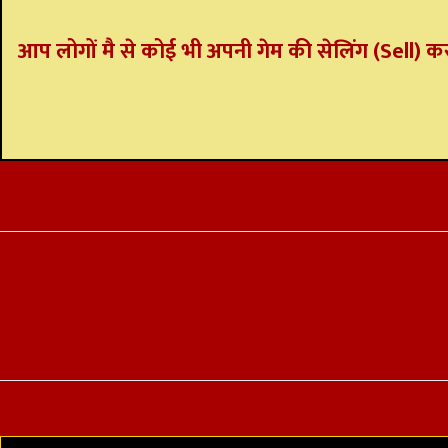
आप लोगों मै से कोई भी अपनी गेम की सेलिंग (Sell) 