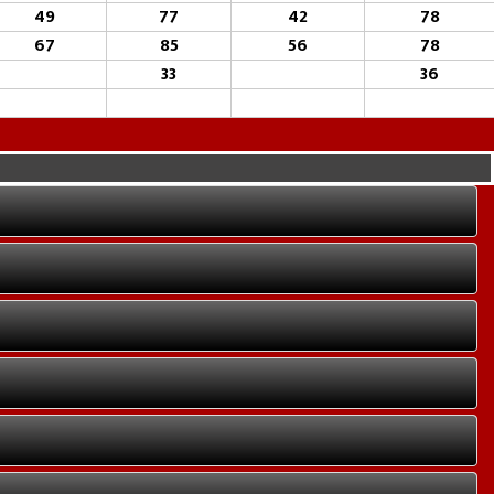
49
77
42
78
67
85
56
78
33
36