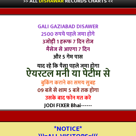
>> ALL
DISHAWAR
RECORDS CHARTS <<
GALI GAZIABAD DISAWER
2500 रुपये पहले जमा होगे
3जोड़ी 1 हरूफ 7 दिन रोज
मैसेज से आएगा 7 दिन
और 5 गेम पास
याद रहे कि पैसा पहले जमा होगा
ऐयरटल मनी या पेटीम से
बुकिंग कराने का समय सुबह
09 बजे से शाम 5 बजे तक होगा
उसके बाद फोन मत करे
JODI FIXER Bhai------
*NOTICE*