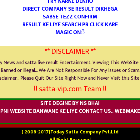
TRY KARKE DEKHO
DIRECT COMPANY SE RESULT DIKHEGA
SABSE TEZZ CONFIRM
RESULT KE LIYE SEARCH PR CLICK KARE
MAGIC ONे
** DISCLAIMER **
ews and satta live result Entertainment. Viewing This WebSite I
ned or Illegal... We Are Not Responsible For Any Issues or Scam...
claimer... Please Quit Our Site Right Now and Never Visit this Sit
!! satta-vip.com Team !!
SITE DEGINE BY NS BHAI
PNI WEBSITE BANWANE KE LIYE CONTACT US.. WEBMAK
( 2008-2017)Today Satta Company Pvt.Ltd
All Right Reserved