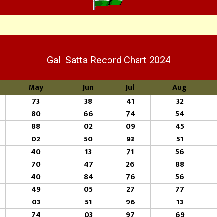
Gali Satta Record Chart 2024
May
Jun
Jul
Aug
73
38
41
32
80
66
74
54
88
02
09
45
02
50
93
51
40
13
71
56
70
47
26
88
40
84
76
56
49
05
27
77
03
51
96
13
74
03
97
69