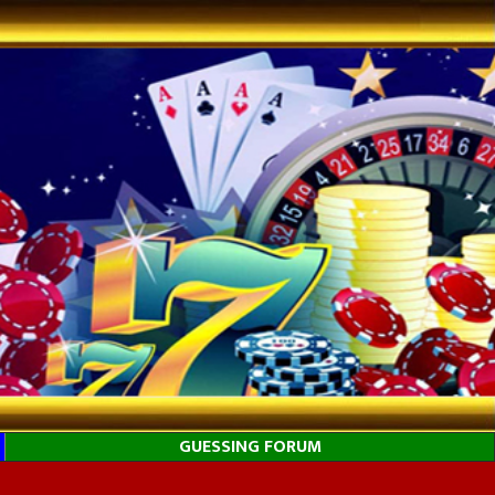
GUESSING FORUM