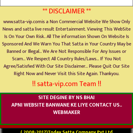
** DISCLAIMER **
www.satta-vip.comis a Non Commercial Website We Show Only
News and satta live result Entertainment. Viewing This WebSite
Is On Your Own Risk.. All The information Shown On Website Is
Sponsored And We Warn You That Satta in Your Country May be
Banned or Illegal... We Are Not Responsible For Any Issues or
Scam... We Respect All Country Rules/Laws... If You Not
Agree/Satisfied With Our Site Disclaimer... Please Quit Our Site
Right Now and Never Visit this Site Again. Thankyou.
!! satta-vip.com Team !!
SITE DEGINE BY NS BHAI
APNI WEBSITE BANWANE KE LIYE CONTACT US..
WEBMAKER
( 2008-2017)Today Satta Company Pvt.Ltd