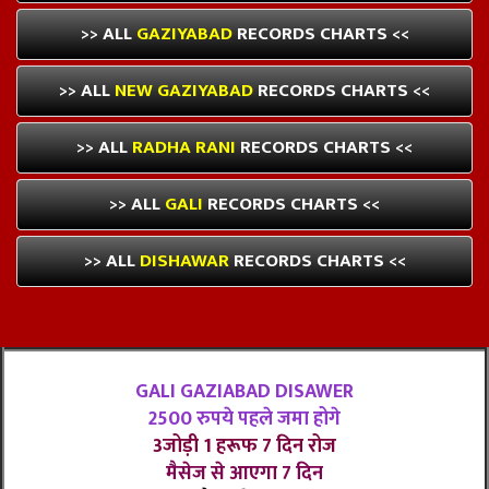
>> ALL
GAZIYABAD
RECORDS CHARTS <<
>> ALL
NEW GAZIYABAD
RECORDS CHARTS <<
>> ALL
RADHA RANI
RECORDS CHARTS <<
>> ALL
GALI
RECORDS CHARTS <<
>> ALL
DISHAWAR
RECORDS CHARTS <<
GALI GAZIABAD DISAWER
2500 रुपये पहले जमा होगे
3जोड़ी 1 हरूफ 7 दिन रोज
मैसेज से आएगा 7 दिन