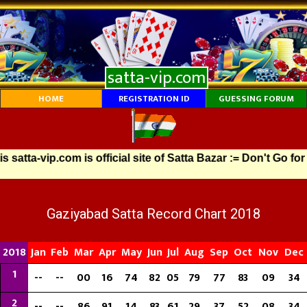
satta-vip.com
HOME
REGISTRATION ID
GUESSING FORUM
atta-vip.com is official site of Satta Bazar := Don't Go for 
Gaziyabad Satta Record Chart 2018
2018
Jan
Feb
Mar
Apr
May
Jun
Jul
Aug
Sep
Oct
Nov
Dec
1
--
--
00
16
74
82
05
79
77
83
09
34
2
--
--
86
91
14
83
61
29
37
52
08
34