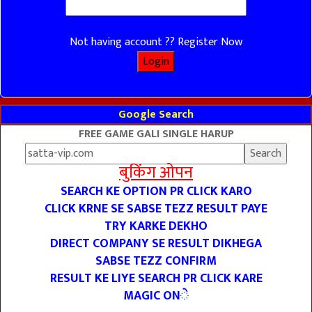
Not having account ?? Register Now
Google Search
FREE GAME GALI SINGLE HARUP
बुकिंग ओपन
SEARCH KE OPTION PR CLICK KARO
CLICK KRNE SE SABSE TEZZ RESULT PAYE
TRY KARKE DEKHO
DIRECT COMPANY SE RESULT DIKHEGA
SABSE TEZZ CONFIRM
RESULT KE LIYE SEARCH PR CLICK KARE
MAGIC ONे