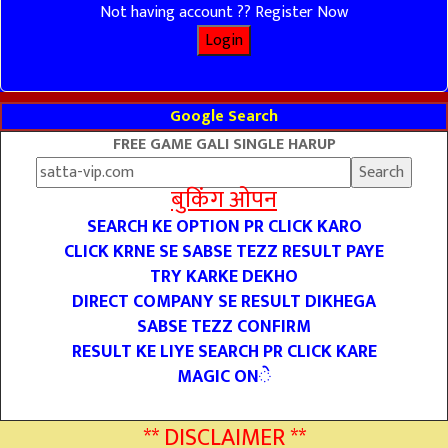
Not having account ?? Register Now
Google Search
FREE GAME GALI SINGLE HARUP
बुकिंग ओपन
SEARCH KE OPTION PR CLICK KARO
CLICK KRNE SE SABSE TEZZ RESULT PAYE
TRY KARKE DEKHO
DIRECT COMPANY SE RESULT DIKHEGA
SABSE TEZZ CONFIRM
RESULT KE LIYE SEARCH PR CLICK KARE
MAGIC ONे
** DISCLAIMER **