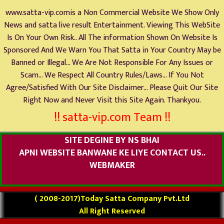
www.satta-vip.comis a Non Commercial Website We Show Only
News and satta live result Entertainment. Viewing This WebSite
Is On Your Own Risk.. All The information Shown On Website Is
Sponsored And We Warn You That Satta in Your Country May be
Banned or Illegal... We Are Not Responsible For Any Issues or
Scam... We Respect All Country Rules/Laws... If You Not
Agree/Satisfied With Our Site Disclaimer... Please Quit Our Site
Right Now and Never Visit this Site Again. Thankyou.
!! satta-vip.com Team !!
SITE DEGINE BY NS BHAI
APNI WEBSITE BANWANE KE LIYE CONTACT US..
WEBMAKER
( 2008-2017)Today Satta Company Pvt.Ltd
All Right Reserved