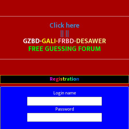
Click here
|| ||
GZBD-
GALI-
FRBD-
DESAWER
FREE GUESSING FORUM
R
e
g
i
s
t
r
a
t
i
o
n
Login name
Password