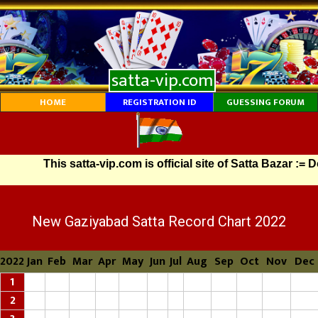
satta-vip.com
HOME
REGISTRATION ID
GUESSING FORUM
This satta-vip.com is official site of Satta Bazar := D
New Gaziyabad Satta Record Chart 2022
2022
Jan
Feb
Mar
Apr
May
Jun
Jul
Aug
Sep
Oct
Nov
Dec
1
2