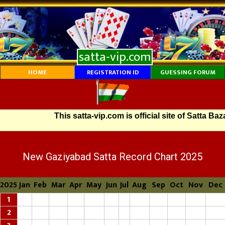
satta-vip.com
HOME
REGISTRATION ID
GUESSING FORUM
This satta-vip.com is official site of Satta Baza
New Gaziyabad Satta Record Chart 2025
2025
Jan
Feb
Mar
Apr
May
Jun
Jul
Aug
Sep
Oct
Nov
Dec
1
2