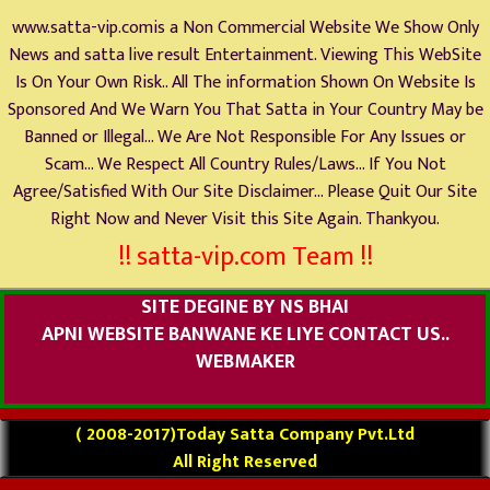
www.satta-vip.comis a Non Commercial Website We Show Only
News and satta live result Entertainment. Viewing This WebSite
Is On Your Own Risk.. All The information Shown On Website Is
Sponsored And We Warn You That Satta in Your Country May be
Banned or Illegal... We Are Not Responsible For Any Issues or
Scam... We Respect All Country Rules/Laws... If You Not
Agree/Satisfied With Our Site Disclaimer... Please Quit Our Site
Right Now and Never Visit this Site Again. Thankyou.
!! satta-vip.com Team !!
SITE DEGINE BY NS BHAI
APNI WEBSITE BANWANE KE LIYE CONTACT US..
WEBMAKER
( 2008-2017)Today Satta Company Pvt.Ltd
All Right Reserved