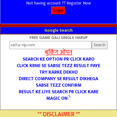
Not having account ?? Register Now
Google Search
FREE GAME GALI SINGLE HARUP
बुकिंग ओपन
SEARCH KE OPTION PR CLICK KARO
CLICK KRNE SE SABSE TEZZ RESULT PAYE
TRY KARKE DEKHO
DIRECT COMPANY SE RESULT DIKHEGA
SABSE TEZZ CONFIRM
RESULT KE LIYE SEARCH PR CLICK KARE
MAGIC ONे
** DISCLAIMER **