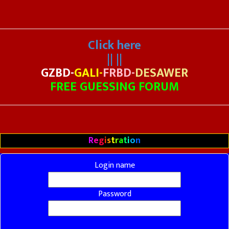
Click here
|| ||
GZBD-
GALI-
FRBD-
DESAWER
FREE GUESSING FORUM
R
e
g
i
s
t
r
a
t
i
o
n
Login name
Password