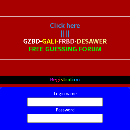
Click here
|| ||
GZBD-
GALI-
FRBD-
DESAWER
FREE GUESSING FORUM
R
e
g
i
s
t
r
a
t
i
o
n
Login name
Password