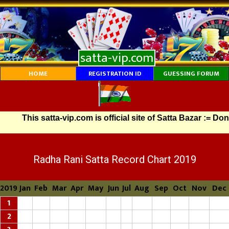
satta-vip.com
HOME
REGISTRATION ID
GUESSING FORUM
This satta-vip.com is official site of Satta Bazar := Don'
Radha Rani Satta Record Chart 2019
2019
Jan
Feb
Mar
Apr
May
Jun
Jul
Aug
Sep
Oct
Nov
Dec
1
2