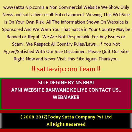
www.satta-vip.comis a Non Commercial Website We Show Only
News and satta live result Entertainment. Viewing This WebSite
Is On Your Own Risk.. All The information Shown On Website Is
Sponsored And We Warn You That Satta in Your Country May be
Banned or Illegal... We Are Not Responsible For Any Issues or
Scam... We Respect All Country Rules/Laws... If You Not
Agree/Satisfied With Our Site Disclaimer... Please Quit Our Site
Right Now and Never Visit this Site Again. Thankyou.
!! satta-vip.com Team !!
SITE DEGINE BY NS BHAI
APNI WEBSITE BANWANE KE LIYE CONTACT US..
WEBMAKER
( 2008-2017)Today Satta Company Pvt.Ltd
All Right Reserved