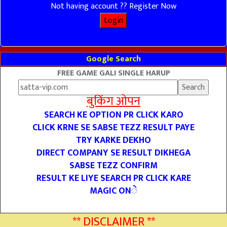
Not having account ?? Register Now
Google Search
FREE GAME GALI SINGLE HARUP
बुकिंग ओपन
SEARCH KE OPTION PR CLICK KARO
CLICK KRNE SE SABSE TEZZ RESULT PAYE
TRY KARKE DEKHO
DIRECT COMPANY SE RESULT DIKHEGA
SABSE TEZZ CONFIRM
RESULT KE LIYE SEARCH PR CLICK KARE
MAGIC ONे
** DISCLAIMER **