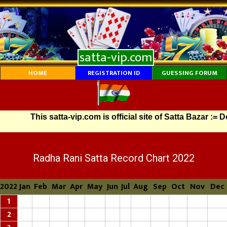
satta-vip.com
HOME
REGISTRATION ID
GUESSING FORUM
This satta-vip.com is official site of Satta Bazar := Do
Radha Rani Satta Record Chart 2022
2022
Jan
Feb
Mar
Apr
May
Jun
Jul
Aug
Sep
Oct
Nov
Dec
1
2