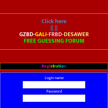
Click here
|| ||
GZBD-
GALI-
FRBD-
DESAWER
FREE GUESSING FORUM
R
e
g
i
s
t
r
a
t
i
o
n
Login name
Password