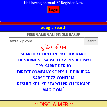
Not having account ?? Register Now
Google Search
FREE GAME GALI SINGLE HARUP
बुकिंग ओपन
SEARCH KE OPTION PR CLICK KARO
CLICK KRNE SE SABSE TEZZ RESULT PAYE
TRY KARKE DEKHO
DIRECT COMPANY SE RESULT DIKHEGA
SABSE TEZZ CONFIRM
RESULT KE LIYE SEARCH PR CLICK KARE
MAGIC ONे
** DISCLAIMER **