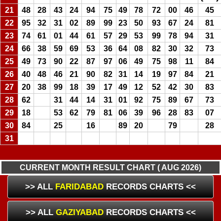
21
48
28
43
24
94
75
49
78
72
00
46
45
22
95
32
31
02
89
99
23
50
93
67
24
81
23
74
61
01
44
61
57
29
53
99
78
94
31
24
66
38
59
69
53
36
64
08
82
30
32
73
25
49
73
90
22
87
97
06
49
75
98
11
84
26
40
48
46
21
90
82
31
14
19
97
84
21
27
20
38
99
18
39
17
49
12
52
42
30
83
28
62
31
44
14
31
01
92
75
89
67
73
29
18
53
62
79
81
06
39
96
28
83
07
30
84
25
16
89
20
79
28
31
CURRENT MONTH RESULT CHART ( AUG 2026)
>> ALL
FARIDABAD
RECORDS CHARTS <<
>> ALL
GAZIYABAD
RECORDS CHARTS <<