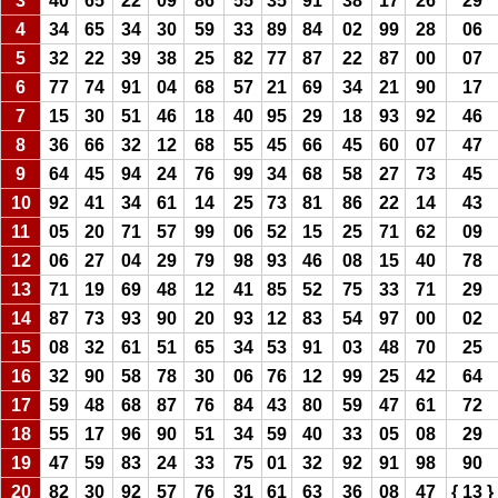
3
40
65
22
09
86
55
35
91
38
17
26
29
4
34
65
34
30
59
33
89
84
02
99
28
06
5
32
22
39
38
25
82
77
87
22
87
00
07
6
77
74
91
04
68
57
21
69
34
21
90
17
7
15
30
51
46
18
40
95
29
18
93
92
46
8
36
66
32
12
68
55
45
66
45
60
07
47
9
64
45
94
24
76
99
34
68
58
27
73
45
10
92
41
34
61
14
25
73
81
86
22
14
43
11
05
20
71
57
99
06
52
15
25
71
62
09
12
06
27
04
29
79
98
93
46
08
15
40
78
13
71
19
69
48
12
41
85
52
75
33
71
29
14
87
73
93
90
20
93
12
83
54
97
00
02
15
08
32
61
51
65
34
53
91
03
48
70
25
16
32
90
58
78
30
06
76
12
99
25
42
64
17
59
48
68
87
76
84
43
80
59
47
61
72
18
55
17
96
90
51
34
59
40
33
05
08
29
19
47
59
83
24
33
75
01
32
92
91
98
90
20
82
30
92
57
76
31
61
63
36
08
47
{ 13 }