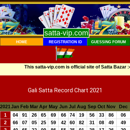
satta-vip.com
HOME
REGISTRATION ID
GUESSING FORUM
This satta-vip.com is official site of Satta Bazar :
Gali Satta Record Chart 2021
2021
Jan
Feb
Mar
Apr
May
Jun
Jul
Aug
Sep
Oct
Nov
Dec
1
04
91
26
65
69
66
74
19
56
33
86
06
2
66
07
05
25
59
42
60
82
31
08
49
49