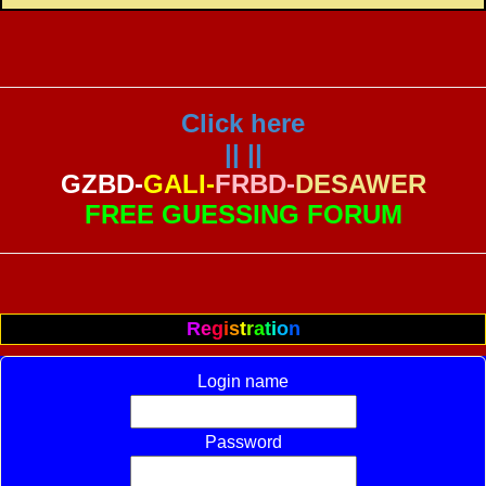
Click here
|| ||
GZBD-
GALI-
FRBD-
DESAWER
FREE GUESSING FORUM
R
e
g
i
s
t
r
a
t
i
o
n
Login name
Password