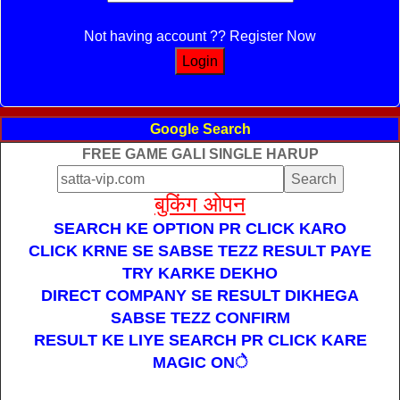
Not having account ?? Register Now
Google Search
FREE GAME GALI SINGLE HARUP
बुकिंग ओपन
SEARCH KE OPTION PR CLICK KARO
CLICK KRNE SE SABSE TEZZ RESULT PAYE
TRY KARKE DEKHO
DIRECT COMPANY SE RESULT DIKHEGA
SABSE TEZZ CONFIRM
RESULT KE LIYE SEARCH PR CLICK KARE
MAGIC ONे